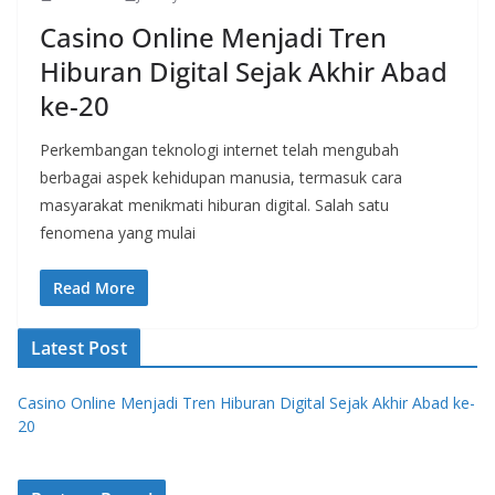
Casino Online Menjadi Tren
Hiburan Digital Sejak Akhir Abad
ke-20
Perkembangan teknologi internet telah mengubah
berbagai aspek kehidupan manusia, termasuk cara
masyarakat menikmati hiburan digital. Salah satu
fenomena yang mulai
Read More
Latest Post
Casino Online Menjadi Tren Hiburan Digital Sejak Akhir Abad ke-
20