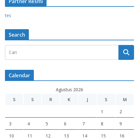
Partner Resmi
tes
Search
Calendar
Agustus 2026
S
S
R
K
J
S
M
1
2
3
4
5
6
7
8
9
10
11
12
13
14
15
16