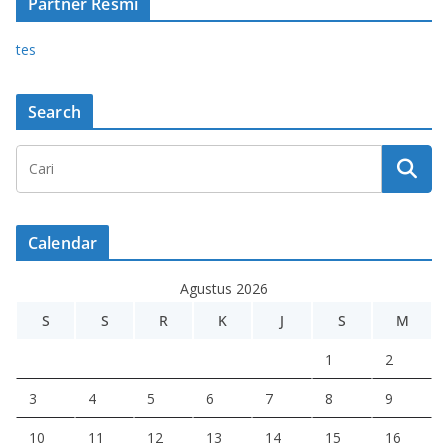
Partner Resmi
tes
Search
Calendar
Agustus 2026
S
S
R
K
J
S
M
1
2
3
4
5
6
7
8
9
10
11
12
13
14
15
16