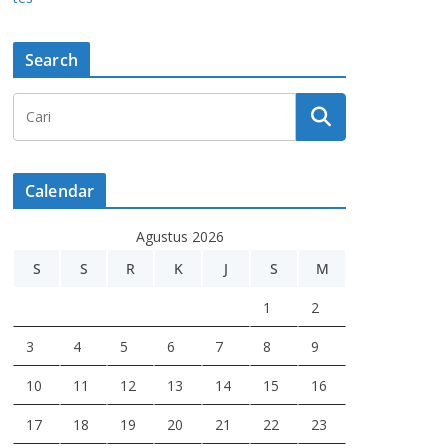
Search
Calendar
Agustus 2026
S
S
R
K
J
S
M
1
2
3
4
5
6
7
8
9
10
11
12
13
14
15
16
17
18
19
20
21
22
23