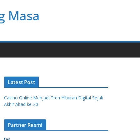
ng Masa
Latest Post
Casino Online Menjadi Tren Hiburan Digital Sejak
Akhir Abad ke-20
Partner Resmi
tes