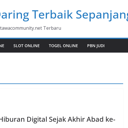
Daring Terbaik Sepanja
ttawacommunity.net Terbaru
NE
SLOT ONLINE
TOGEL ONLINE
PBN JUDI
iburan Digital Sejak Akhir Abad ke-