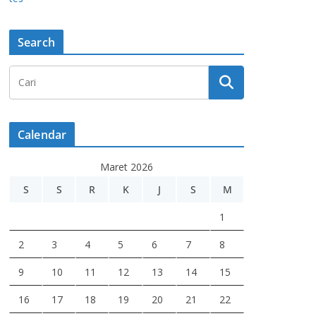
Search
Calendar
Maret 2026
S
S
R
K
J
S
M
1
2
3
4
5
6
7
8
9
10
11
12
13
14
15
16
17
18
19
20
21
22