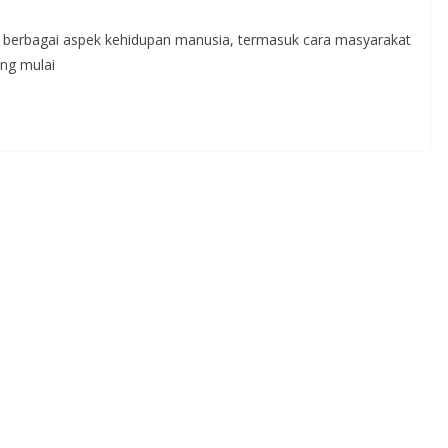
 berbagai aspek kehidupan manusia, termasuk cara masyarakat
ang mulai